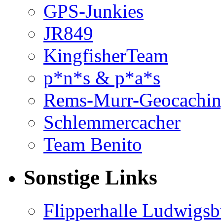
GPS-Junkies
JR849
KingfisherTeam
p*n*s & p*a*s
Rems-Murr-Geocachi
Schlemmercacher
Team Benito
Sonstige Links
Flipperhalle Ludwigsb