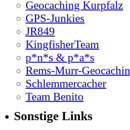
Geocaching Kurpfalz
GPS-Junkies
JR849
KingfisherTeam
p*n*s & p*a*s
Rems-Murr-Geocachi
Schlemmercacher
Team Benito
Sonstige Links