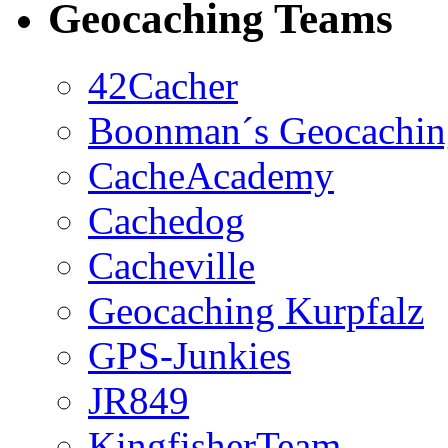
Geocaching Teams
42Cacher
Boonman´s Geocachi
CacheAcademy
Cachedog
Cacheville
Geocaching Kurpfalz
GPS-Junkies
JR849
KingfisherTeam