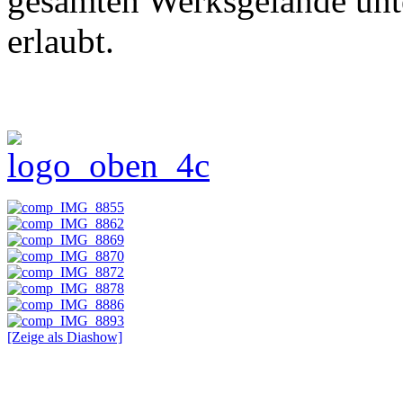
gesamten Werksgelände unte
erlaubt.
[Zeige als Diashow]