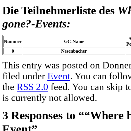
Die Teilnehmerliste des
Wh
gone?-Events:
A
Nummer
GC-Name
Pe
0
Nesenbacher
This entry was posted on Donners
filed under
Event
. You can follo
the
RSS 2.0
feed. You can skip t
is currently not allowed.
3 Responses to ““Where h
Event”