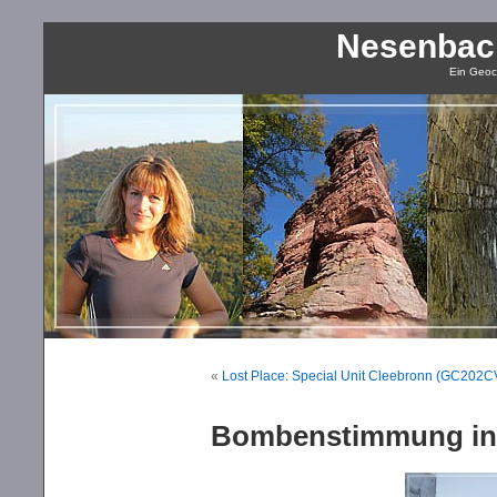
Nesenbac
Ein Geoc
«
Lost Place: Special Unit Cleebronn (GC202C
Bombenstimmung in P