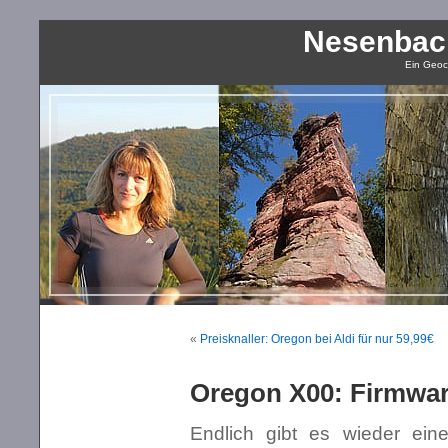
Nesenbac
Ein Geoc
«
Preisknaller: Oregon bei Aldi für nur 59,99€
Oregon X00: Firmwar
Endlich gibt es wieder ei