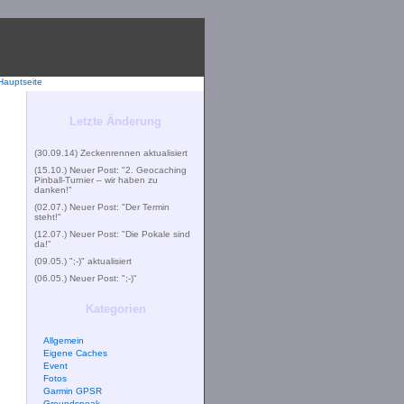
Letzte Änderung
(30.09.14) Zeckenrennen aktualisiert
(15.10.) Neuer Post: "2. Geocaching
Pinball-Turnier – wir haben zu
danken!"
(02.07.) Neuer Post: "Der Termin
steht!"
(12.07.) Neuer Post: "Die Pokale sind
da!"
(09.05.) ";-)" aktualisiert
(06.05.) Neuer Post: ";-)"
Kategorien
Allgemein
Eigene Caches
Event
Fotos
Garmin GPSR
Groundspeak