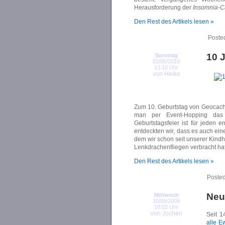
Herausforderung der
Insomnia-C
Den Rest des Artikels lesen »
Poste
10 
Sonntag
02/05/2010
13:10 Uhr
von Heike
Zum 10. Geburtstag von Geocach
man per Event-Hopping das 
Geburtstagsfeier ist für jeden
entdeckten wir, dass es auch eine
dem wir schon seit unserer Kindh
Lenkdrachenfliegen verbracht hat
Den Rest des Artikels lesen »
Posted
Neu
Mittwoch
30/09/2009
18:02 Uhr
von Jochen
Seit 1
alle E