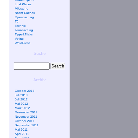
Lost Places
Milestone
Nacht-Caches
Opencaching
T5
Technik
Terracaching
Tipps&Tricks
Voting
WordPress
Suche
Archiv
Oktober 2013
Juli 2013
Juli 2012
Mai 2012
März 2012
Dezember 2011
November 2011
Oktober 2011
September 2011
Mai 2011
April 2011