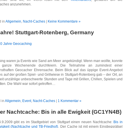
aches
anzunehmen.
d in
Allgemein
,
Nacht-Caches
|
Keine Kommentare »
Jahre! Stuttgart-Rotenberg, Germany
ing waren ja Events wie Sand am Meer angekündigt. Wenn man wollte, konnte
ganze Wochenende durchfeiern. Die Teilnahme an zumindest einer
 ernsthaften Geocacher Ehrensache. Beim Blick auf das üppige Event-Angebot
s auf der großen Spiel- und Grillwiese in Stuttgart-Rotenberg gab – der Ort, an
eit unzählige unbeschwerte Stunden und Tage mit Grillen, Chillen, Spielen und
ten. Die Wahl war sofort getroffen…
 in
Allgemein
,
Event
,
Nacht-Caches
|
1 Kommentar »
er Nachtcache: Bis in alle Ewigkeit (GC1YN4B)
4.9.2009 gibt es im Stadtgebiet von Stuttgart einen neuen Nachtcache:
Bis in
wigkeit (Nachtcache und TB-Friedhof)
. Der Cache ist mit einem Einstiegsrätsel