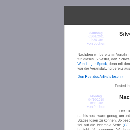
Sil
Samstag
01/01/2011
19:30 Uhr
von Jochen
Nachdem wir bereits im Vorjahr
für dieses Silvester, den Schw
Wendlinger Speck
, denn mit de
war die Veranstaltung bereits a
Den Rest des Artikels lesen »
Posted i
Nac
Montag
04/10/2010
18:11 Uhr
von Jochen
Der Ok
nachts noch warm genug, um unb
Stages lösen zu können. So bes
fiel auf die
Insomnia
-Serie (
GC
besteht. Vergangenes Wochen