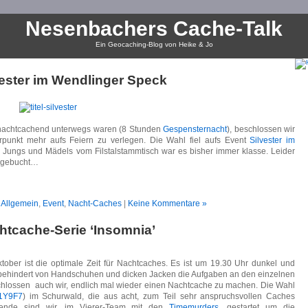
Nesenbachers Cache-Talk
Ein Geocaching-Blog von Heike & Jo
vester im Wendlinger Speck
 nachtcachend unterwegs waren (8 Stunden
Gespensternacht
), beschlossen wir
erpunkt mehr aufs Feiern zu verlegen. Die Wahl fiel aufs Event
Silvester im
n Jungs und Mädels vom Filstalstammtisch war es bisher immer klasse. Leider
usgebucht…
n
Allgemein
,
Event
,
Nacht-Caches
|
Keine Kommentare »
htcache-Serie ‘Insomnia’
tober ist die optimale Zeit für Nachtcaches. Es ist um 19.30 Uhr dunkel und
ehindert von Handschuhen und dicken Jacken die Aufgaben an den einzelnen
chlossen auch wir, endlich mal wieder einen Nachtcache zu machen. Die Wahl
1Y9F7
) im Schurwald, die aus acht, zum Teil sehr anspruchsvollen Caches
ende sind wir, im Vierer-Team mit den
Timemurders
, gestartet um die