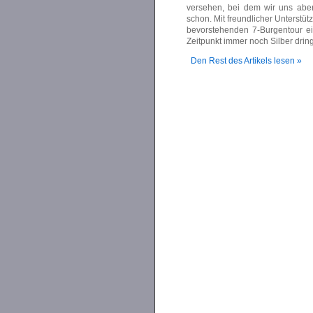
versehen, bei dem wir uns aber 
schon. Mit freundlicher Unterstü
bevorstehenden 7-Burgentour e
Zeitpunkt immer noch Silber dri
Den Rest des Artikels lesen »