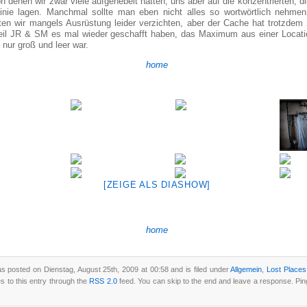
 denen wir zwar viele aufgehebelt hatten, uns aber auf die konzentrierten, die
inie lagen. Manchmal sollte man eben nicht alles so wortwörtlich nehme
n wir mangels Ausrüstung leider verzichten, aber der Cache hat trotzdem 
eil JR & SM es mal wieder geschafft haben, das Maximum aus einer Locat
h nur groß und leer war.
home
[ZEIGE ALS DIASHOW]
home
s posted on Dienstag, August 25th, 2009 at 00:58 and is filed under
Allgemein
,
Lost Places
 to this entry through the
RSS 2.0
feed. You can skip to the end and leave a response. Ping