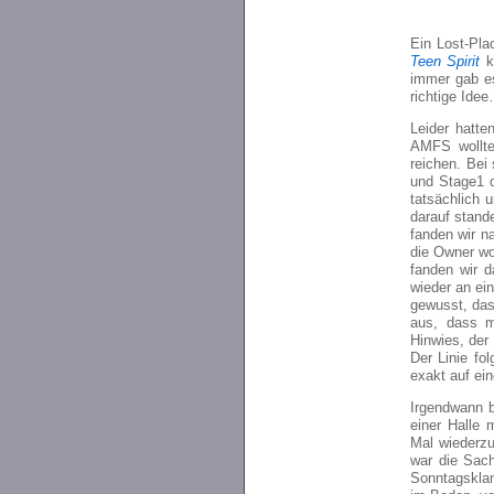
Ein Lost-Pl
Teen Spirit
kl
immer gab es
richtige Ide
Leider hatte
AMFS wollte 
reichen. Bei
und Stage1 
tatsächlich 
darauf stand
fanden wir na
die Owner wo
fanden wir d
wieder an ei
gewusst, das
aus, dass m
Hinwies, der
Der Linie fo
exakt auf ei
Irgendwann b
einer Halle
Mal wiederzu
war die Sach
Sonntagsklam