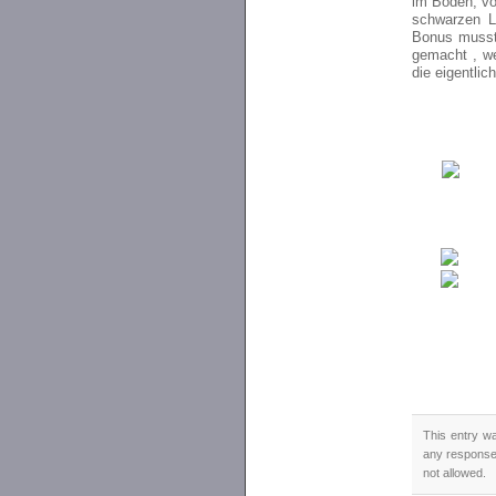
im Boden, von
schwarzen L
Bonus musste
gemacht , w
die eigentlic
This entry wa
any responses
not allowed.