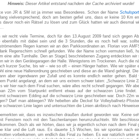
Hinweis:
Dieser Artikel entstand nachdem der Cache archiviert wurde!
ace von JR & SM ist ja immer was Besonderes. Schon der Name
Schulsport
ang vielversprechend, doch am besten gefiel uns, dass er keine 10 Km ent
 davor noch ein Rätsel zu lösen und zum Glück hatten wir auch diesmal wie
e….
n wir recht viele Termine, doch für den 13.August 2009 fand sich gegen Ab
ebenfalls mit dabei sein und die 3 Stunden, die es noch hell war, sollten
 strömendem Regen kamen wir an den Parkkoordinaten an. Florian von AMFS
dank Regenschirm schnell gefunden. Wie der Name schon vermuten ließ, ha
um eine alte Turnhalle. Den an Stage1 beschriebenen Zugang entdeckten wir 
en wir in den Gerätegaragen der Halle. Wenigstens im Trockenen. Auch die 
ch kurzer Suche, bis wir – wie so oft – einen Hänger hatten. Wie wir später e
hl eine neue Hallenordnung geschrieben und diese an die Wand gehängt. Die
ann aber irgendwann per Zufall und es konnte endlich weiter gehen. Bald 
nem Punkt angelangt, an dem wir uns extrem schwer taten: „Schwarze Linie 2
s wir hier nach dem Final suchen, wäre alles recht schnell gegangen. Wir ab
an 22m vom Startpunkt entfernt etwas auf der schwarzen Linie findet. 
 mit schwarzem Edding auf die schwarze Linie geschrieben war. Doch 22m wo
lgen? Darf man abbiegen? Wir hebelten alle Deckel für Volleyballnetz-Pfoste
ne schwarzen Linie lagen und untersuchten die Linien akribisch nach Hinweisen
emerkten wir, dass es inzwischen draußen dunkel geworden war. Keine sehr
 mit Fenstern noch mit den Taschenlampen herumzufuchteln. Wir beschloss
kommen. Doch als wir hörten, dass wir ja eigentlich schon nach dem Final 
e klar und die Luft raus. Es dauerte 1,5 Wochen, bis wir spontan nach e
otten vorbeikamen, um endlich das Final zu heben. Es war natürlich unter e