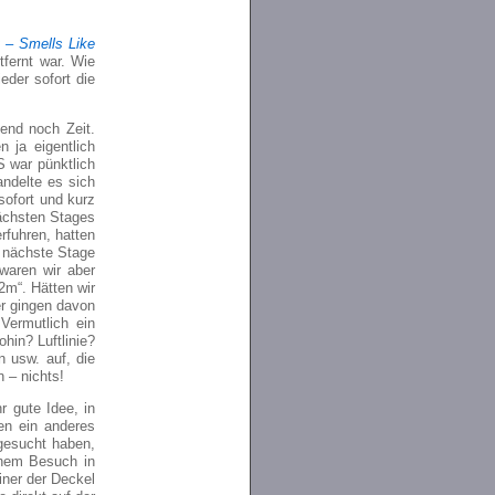
 – Smells Like
fernt war. Wie
der sofort die
end noch Zeit.
 ja eigentlich
 war pünktlich
ndelte es sich
sofort und kurz
nächsten Stages
rfuhren, hatten
 nächste Stage
waren wir aber
2m“. Hätten wir
er gingen davon
Vermutlich ein
hin? Luftlinie?
n usw. auf, die
 – nichts!
 gute Idee, in
en ein anderes
gesucht haben,
inem Besuch in
iner der Deckel